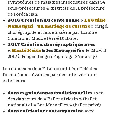
symptômes de maladies infectieuses dans 34
sous-préfectures & districts de la préfecture
de Forécariah.
2016 Création du conte dansé «
La Guinè
Namougni – un mariage de culture
» dirigé,
chorégraphié et mis en scène par Lamine
Camara et Maude Ferré Diabaté.
2017 Création chorégraphique avec
«
Maaté Keita
& les Kawagnéfè »
le 23 avril
2017 à Fougou fougou Faga faga (Conakry)
Les danseurs de « Fatala » ont bénéficié des
formations suivantes par des intervenants
extérieurs
danses guinéennes traditionnelles
avec
des danseurs du « Ballet africain » (ballet
national) et « Les Merveilles » (ballet privé)
danse africaine contemporaine
avec