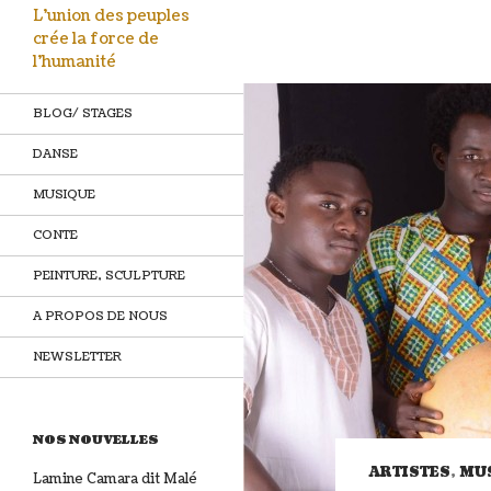
L'union des peuples
crée la force de
l'humanité
BLOG/ STAGES
DANSE
MUSIQUE
CONTE
PEINTURE, SCULPTURE
A PROPOS DE NOUS
NEWSLETTER
NOS NOUVELLES
ARTISTES
,
MU
Lamine Camara dit Malé