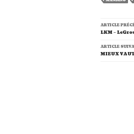
MANDING
ARTICLE PRÉC
Navigat
LKM – LeGros
ARTICLE SUIV
MIEUX VAUT