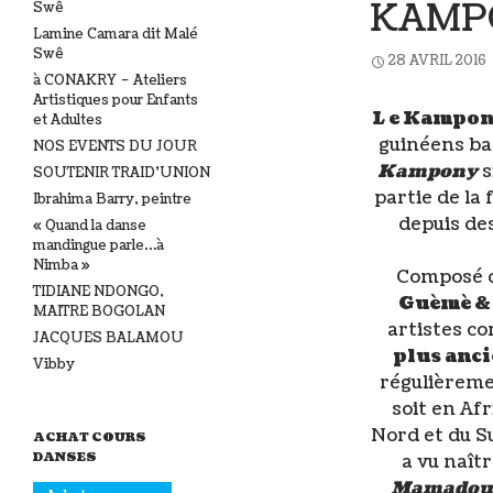
KAMP
Swê
Lamine Camara dit Malé
Swê
28 AVRIL 2016
à CONAKRY – Ateliers
Artistiques pour Enfants
L e Kampon
et Adultes
guinéens bas
NOS EVENTS DU JOUR
Kampony
s
SOUTENIR TRAID’UNION
partie de la
Ibrahima Barry, peintre
depuis des
« Quand la danse
mandingue parle…à
Nimba »
Composé 
TIDIANE NDONGO,
Guèmè &
MAITRE BOGOLAN
artistes co
JACQUES BALAMOU
plus anci
Vibby
régulièreme
soit en Af
Nord et du Su
ACHAT COURS
DANSES
a vu naît
Mamadou 