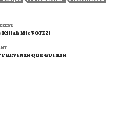
MUSIQUE
TRADIMODERNE
TRADITIONNEL
ÉDENT
ion de l’article
 Killah Mic VOTEZ!
ANT
 PREVENIR QUE GUERIR