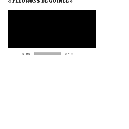
« FLEURONS DE GUINÉE »
Lecteur
vidéo
00:00
07:53