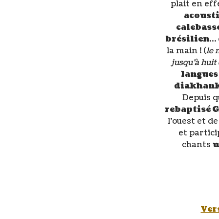
plait en ef
acousti
calebasse
brésilien
… 
la main ! (
le 
jusqu’à huit
langues
diakhanké
Depuis q
rebaptisé 
l’ouest et de
et partic
chants
u
Vers