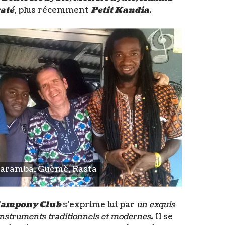
até
, plus récemment
Petit Kandia
.
aramba, Guèmè, Rasta
Kampony Club
s’exprime lui par
un exquis
nstruments traditionnels et modernes
.
Il se