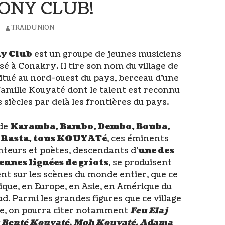
ONY CLUB!
TRAIDUNION
y Club
est un groupe de jeunes musiciens
é à Conakry. Il tire son nom du village de
itué au nord-ouest du pays, berceau d’une
 famille Kouyaté dont le talent est reconnu
 siècles par delà les frontières du pays.
de
Karamba, Bambo, Dembo, Bouba,
 Rasta, tous KOUYATé
, ces éminents
nteurs et poètes, descendants d’
une des
ennes lignées de griots
, se produisent
nt sur les scènes du monde entier, que ce
rique, en Europe, en Asie, en Amérique du
d. Parmi les grandes figures que ce village
re, on pourra citer notamment
Feu Elaj
Benté Kouyaté, Moh Kouyaté, Adama