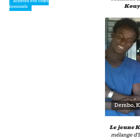
Achetez vos cours
Kouy
mensuels
Dembo, K
Le jeune 
mélange d’i