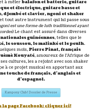
fet à mêler
balafon et batterie, guitare
que et électrique, guitare basse et
, djembé et clavier, ngoni et shaker
et tout autre instrument qui lui passe sous
ngoni est une forme de luth traditionnel ayant
 cordes
) Le chant est assuré dans diverses
 nationales guinéennes
, telles que le
, le soussou, le malinké et le peulh
.
uelques mois,
Pierre Pinat, français
Guèmè Kouyaté
, amoureux de l’Afrique de
 ses cultures, les a rejoint avec son shaker
ipe à ce projet musical en apportant aux
ne touche de français, d’anglais et
d’espagnol.
Kampony Club! Dossier de Presse
 la page Facebook: cliquez ici!